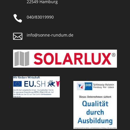
22549 Hamburg

040/83019990

info@sonne-rundum.de