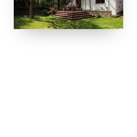
Technische Informationen
Holz-Aluminium Konstruktion, nicht
wärmegedämmt
Holzarten: SVL Oregon Pine oder Fichte
Schlanke Dimensionen sowie hohe Formstabilität
durch optimalen Holzwerkstoff
Hohe Vorfertigung im Werk
Beschattung wahlweise innen oder außen
Kombinierbar mit den Solarlux Falttüren:
Schiebe-Dreh-System SL25