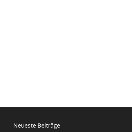
Schiebe-Dreh-System SL25R
Schiebe-System SL20e
Glas-Faltwand SL 35
Downloads
Produktdatenblatt Terrassenüberdachung SDL
Aura
Terrassendach Glashaus Prospekt
Neueste Beiträge