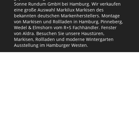
Sonne Rundum GmbH bei Hamburg. Wir verkaufen
eine große Auswahl Markilux Markisen des
bekannten deutschen Markenherstellers. Montage
von Markisen und Rollladen in Hamburg, Pinneberg,
Wedel & Elmshorn vom R+S Fachhändler. Fenster
von Aldra. Besuchen Sie unsere Haustüren,
Markisen, Rollladen und moderne Wintergarten
Ausstellung im Hamburger Westen.
Kontaktdaten
Sonne Rundum GmbH
Osdorfer Landstraße 186
22549 Hamburg
040/83019990
info@sonne-rundum.de