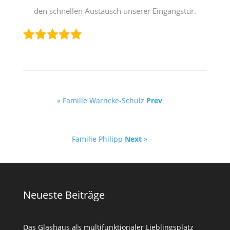
den schnellen Austausch unserer Eingangstür.
« Familie Warncke-Schulz
Prev
Familie Philipp
Next
»
Neueste Beiträge
Das Glashaus als multifunktionaler Lieblingsplatz