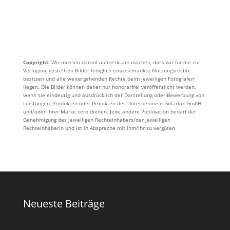
Copyright:
Wir müssen darauf aufmerksam machen, dass wir für die zur
Verfügung gestellten Bilder lediglich eingeschränkte Nutzungsrechte
besitzen und alle weitergehenden Rechte beim jeweiligen Fotografen
liegen. Die Bilder können daher nur honorarfrei veröffentlicht werden,
wenn sie eindeutig und ausdrücklich der Darstellung oder Bewerbung von
Leistungen, Produkten oder Projekten des Unternehmens Solarlux GmbH
und/oder ihrer Marke cero dienen. Jede andere Publikation bedarf der
Genehmigung des jeweiligen Rechteinhabers/der jeweiligen
Rechteinhaberin und ist in Absprache mit ihm/ihr zu vergüten.
Neueste Beiträge