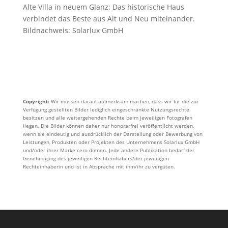
Alte Villa in neuem Glanz: Das historische Haus
verbindet das Beste aus Alt und Neu miteinander.
Bildnachweis: Solarlux GmbH
Copyright:
Wir müssen darauf aufmerksam machen, dass wir für die zur
Verfügung gestellten Bilder lediglich eingeschränkte Nutzungsrechte
besitzen und alle weitergehenden Rechte beim jeweiligen Fotografen
liegen. Die Bilder können daher nur honorarfrei veröffentlicht werden,
wenn sie eindeutig und ausdrücklich der Darstellung oder Bewerbung von
Leistungen, Produkten oder Projekten des Unternehmens Solarlux GmbH
und/oder ihrer Marke cero dienen. Jede andere Publikation bedarf der
Genehmigung des jeweiligen Rechteinhabers/der jeweiligen
Rechteinhaberin und ist in Absprache mit ihm/ihr zu vergüten.