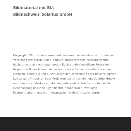
Bildmaterial mit BU:
Bildnachweis: Solarlux GmbH
Copyright:
Wir müssen darauf aufmerksam machen, dass wir für die zur
Verfügung gestellten Bilder lediglich eingeschränkte Nutzungsrechte
besitzen und alle weitergehenden Rechte beim jeweiligen Fotografen
liegen. Die Bilder können daher nur honorarfrei veröffentlicht werden,
wenn sie eindeutig und ausdrücklich der Darstellung oder Bewerbung von
Leistungen, Produkten oder Projekten des Unternehmens Solarlux GmbH
und/oder ihrer Marke cero dienen. Jede andere Publikation bedarf der
Genehmigung des jeweiligen Rechteinhabers/der jeweiligen
Rechteinhaberin und ist in Absprache mit ihm/ihr zu vergüten.