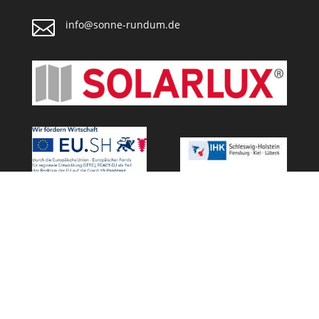

info@sonne-rundum.de
Sonne Rundum GmbH 2026
Impressum
|
Kontakt
|
Datenschutz
|
AGB
|
Cookies