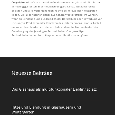
Copyright:
Wir müssen darauf aufmerksam machen, dass wir für die zur
Verfügung gestellten Bilder lediglich eingeschränkte Nutzungsrechte
besitzen und alle weitergehenden Rechte beim jeweiligen Fotografen
liegen. Die Bilder können daher nur honorarfrei veröffentlicht werden,
wenn sie eindeutig und ausdrücklich der Darstellung oder Bewerbung von
Leistungen, Produkten oder Projekten des Unternehmens Solarlux GmbH
und/oder ihrer Marke cero dienen. Jede andere Publikation bedarf der
Genehmigung des jeweiligen Rechteinhabers/der jeweiligen
Rechteinhaberin und ist in Absprache mit ihm/ihr zu vergüten.
Neueste Beiträge
Das Glashaus als multifunktionaler Lieblingsplatz
Hitze und Blendung in Glashäusern und
Wintergärten